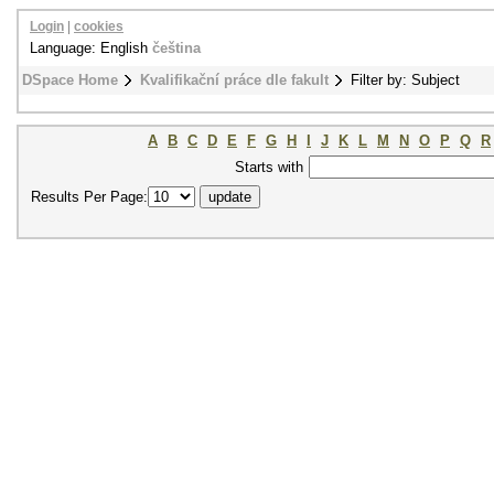
Login
|
cookies
Language: English
čeština
DSpace Home
Kvalifikační práce dle fakult
Filter by: Subject
A
B
C
D
E
F
G
H
I
J
K
L
M
N
O
P
Q
R
Starts with
Results Per Page: