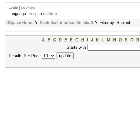
Login
|
cookies
Language: English
čeština
DSpace Home
Kvalifikační práce dle fakult
Filter by: Subject
A
B
C
D
E
F
G
H
I
J
K
L
M
N
O
P
Q
R
Starts with
Results Per Page: