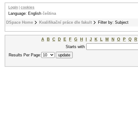
Login
|
cookies
Language: English
čeština
DSpace Home
Kvalifikační práce dle fakult
Filter by: Subject
A
B
C
D
E
F
G
H
I
J
K
L
M
N
O
P
Q
R
Starts with
Results Per Page: