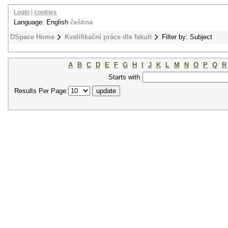
Login
|
cookies
Language: English
čeština
DSpace Home
Kvalifikační práce dle fakult
Filter by: Subject
A
B
C
D
E
F
G
H
I
J
K
L
M
N
O
P
Q
R
Starts with
Results Per Page: