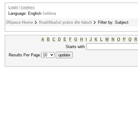
Login
|
cookies
Language: English
čeština
DSpace Home
Kvalifikační práce dle fakult
Filter by: Subject
A
B
C
D
E
F
G
H
I
J
K
L
M
N
O
P
Q
R
Starts with
Results Per Page: