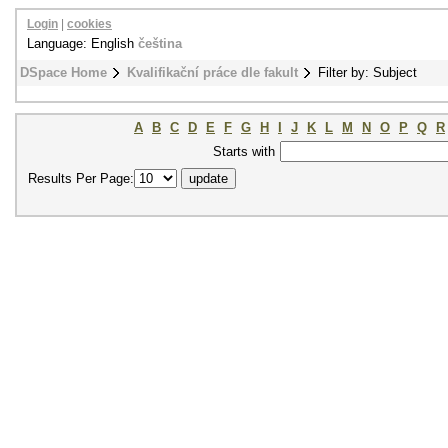
Login
|
cookies
Language: English
čeština
DSpace Home
Kvalifikační práce dle fakult
Filter by: Subject
A
B
C
D
E
F
G
H
I
J
K
L
M
N
O
P
Q
R
Starts with
Results Per Page: