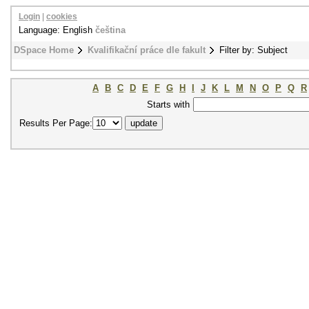
Login
|
cookies
Language: English
čeština
DSpace Home
Kvalifikační práce dle fakult
Filter by: Subject
A
B
C
D
E
F
G
H
I
J
K
L
M
N
O
P
Q
R
Starts with
Results Per Page: