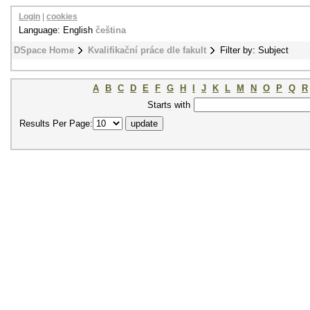
Login
|
cookies
Language: English
čeština
DSpace Home
Kvalifikační práce dle fakult
Filter by: Subject
A
B
C
D
E
F
G
H
I
J
K
L
M
N
O
P
Q
R
Starts with
Results Per Page: