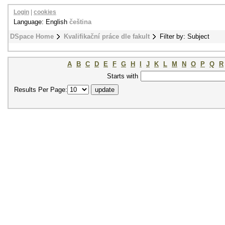
Login
|
cookies
Language: English
čeština
DSpace Home
Kvalifikační práce dle fakult
Filter by: Subject
A
B
C
D
E
F
G
H
I
J
K
L
M
N
O
P
Q
R
Starts with
Results Per Page: