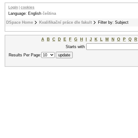
Login
|
cookies
Language: English
čeština
DSpace Home
Kvalifikační práce dle fakult
Filter by: Subject
A
B
C
D
E
F
G
H
I
J
K
L
M
N
O
P
Q
R
Starts with
Results Per Page: