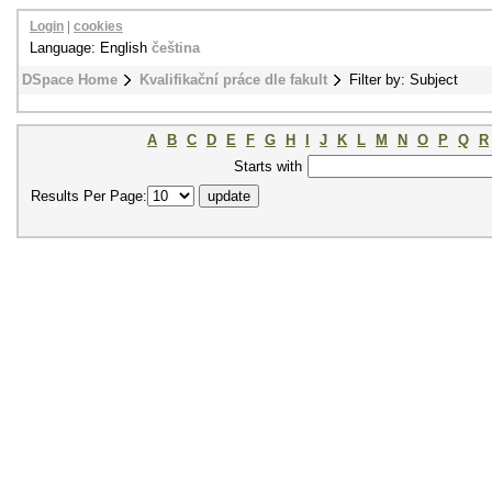
Login
|
cookies
Language: English
čeština
DSpace Home
Kvalifikační práce dle fakult
Filter by: Subject
A
B
C
D
E
F
G
H
I
J
K
L
M
N
O
P
Q
R
Starts with
Results Per Page: