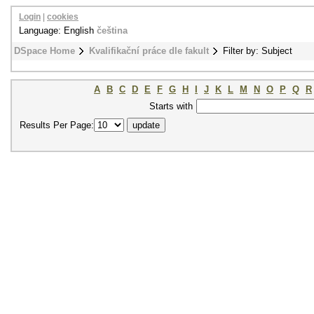
Login
|
cookies
Language: English
čeština
DSpace Home
Kvalifikační práce dle fakult
Filter by: Subject
A
B
C
D
E
F
G
H
I
J
K
L
M
N
O
P
Q
R
Starts with
Results Per Page: