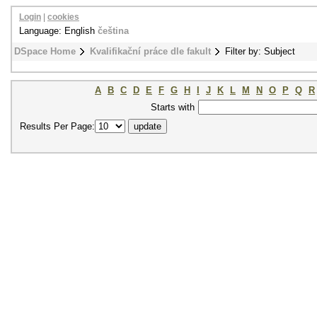
Login
|
cookies
Language: English
čeština
DSpace Home
Kvalifikační práce dle fakult
Filter by: Subject
A
B
C
D
E
F
G
H
I
J
K
L
M
N
O
P
Q
R
Starts with
Results Per Page: