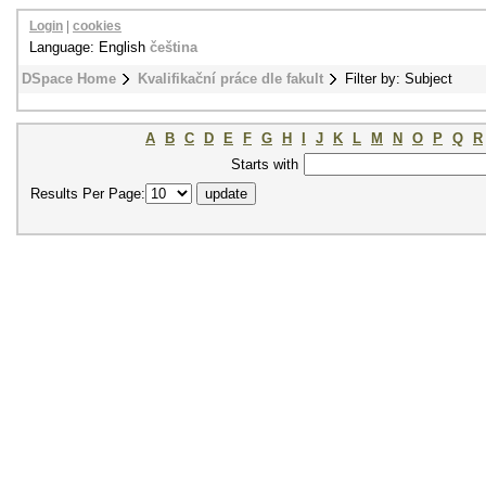
Login
|
cookies
Language: English
čeština
DSpace Home
Kvalifikační práce dle fakult
Filter by: Subject
A
B
C
D
E
F
G
H
I
J
K
L
M
N
O
P
Q
R
Starts with
Results Per Page: