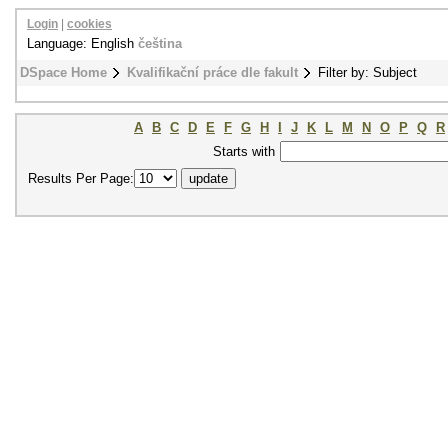
Login
|
cookies
Language: English
čeština
DSpace Home
Kvalifikační práce dle fakult
Filter by: Subject
A
B
C
D
E
F
G
H
I
J
K
L
M
N
O
P
Q
R
Starts with
Results Per Page: