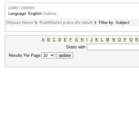
Login
|
cookies
Language: English
čeština
DSpace Home
Kvalifikační práce dle fakult
Filter by: Subject
A
B
C
D
E
F
G
H
I
J
K
L
M
N
O
P
Q
R
Starts with
Results Per Page: