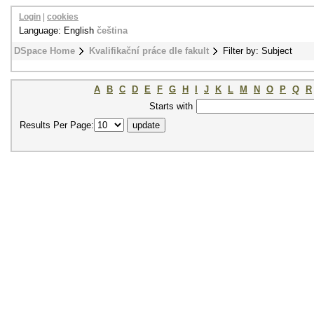
Login
|
cookies
Language: English
čeština
DSpace Home
Kvalifikační práce dle fakult
Filter by: Subject
A
B
C
D
E
F
G
H
I
J
K
L
M
N
O
P
Q
R
Starts with
Results Per Page: