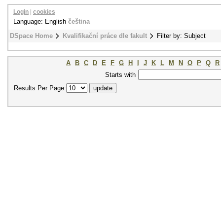
Login
|
cookies
Language: English
čeština
DSpace Home
Kvalifikační práce dle fakult
Filter by: Subject
A
B
C
D
E
F
G
H
I
J
K
L
M
N
O
P
Q
R
Starts with
Results Per Page: