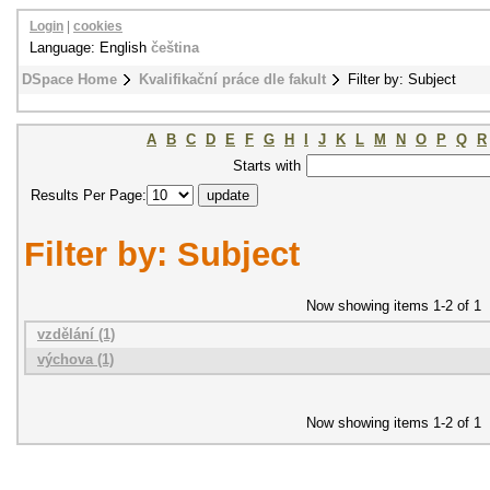
Login
|
cookies
Language: English
čeština
DSpace Home
Kvalifikační práce dle fakult
Filter by: Subject
A
B
C
D
E
F
G
H
I
J
K
L
M
N
O
P
Q
R
Starts with
Results Per Page:
Filter by: Subject
Now showing items 1-2 of 1
vzdělání (1)
výchova (1)
Now showing items 1-2 of 1