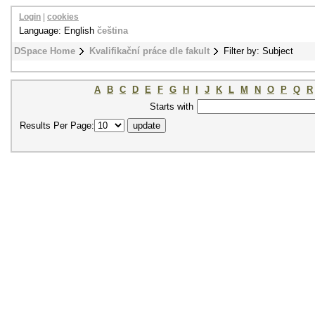
Login
|
cookies
Language: English
čeština
DSpace Home
Kvalifikační práce dle fakult
Filter by: Subject
A
B
C
D
E
F
G
H
I
J
K
L
M
N
O
P
Q
R
Starts with
Results Per Page: