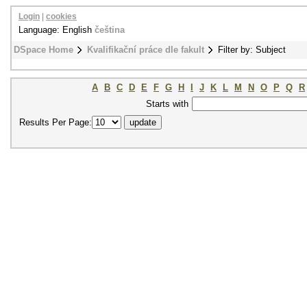
Login
|
cookies
Language: English
čeština
DSpace Home
Kvalifikační práce dle fakult
Filter by: Subject
A
B
C
D
E
F
G
H
I
J
K
L
M
N
O
P
Q
R
Starts with
Results Per Page: