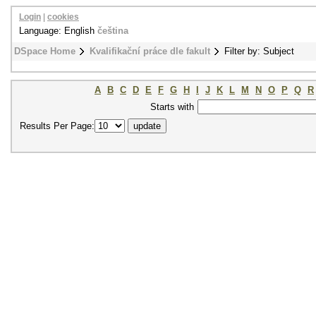
Login
|
cookies
Language: English
čeština
DSpace Home
Kvalifikační práce dle fakult
Filter by: Subject
A
B
C
D
E
F
G
H
I
J
K
L
M
N
O
P
Q
R
Starts with
Results Per Page: