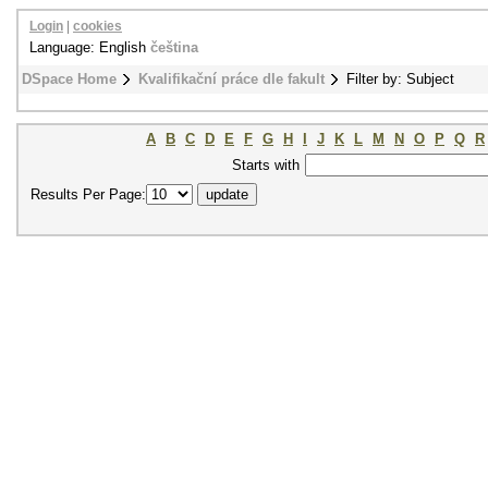
Login
|
cookies
Language: English
čeština
DSpace Home
Kvalifikační práce dle fakult
Filter by: Subject
A
B
C
D
E
F
G
H
I
J
K
L
M
N
O
P
Q
R
Starts with
Results Per Page: