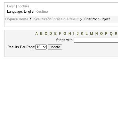
Login
|
cookies
Language: English
čeština
DSpace Home
Kvalifikační práce dle fakult
Filter by: Subject
A
B
C
D
E
F
G
H
I
J
K
L
M
N
O
P
Q
R
Starts with
Results Per Page: