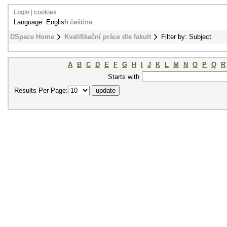
Login
|
cookies
Language: English
čeština
DSpace Home
Kvalifikační práce dle fakult
Filter by: Subject
A
B
C
D
E
F
G
H
I
J
K
L
M
N
O
P
Q
R
Starts with
Results Per Page: