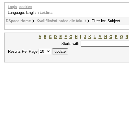
Login
|
cookies
Language: English
čeština
DSpace Home
Kvalifikační práce dle fakult
Filter by: Subject
A
B
C
D
E
F
G
H
I
J
K
L
M
N
O
P
Q
R
Starts with
Results Per Page: