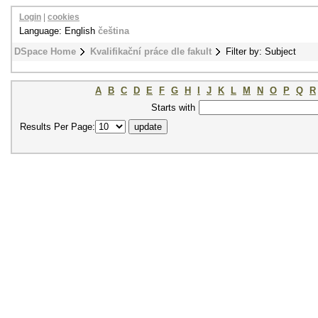
Login
|
cookies
Language: English
čeština
DSpace Home
Kvalifikační práce dle fakult
Filter by: Subject
A
B
C
D
E
F
G
H
I
J
K
L
M
N
O
P
Q
R
Starts with
Results Per Page: