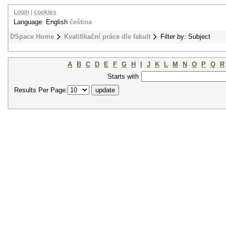
Login
|
cookies
Language: English
čeština
DSpace Home
Kvalifikační práce dle fakult
Filter by: Subject
A
B
C
D
E
F
G
H
I
J
K
L
M
N
O
P
Q
R
Starts with
Results Per Page: