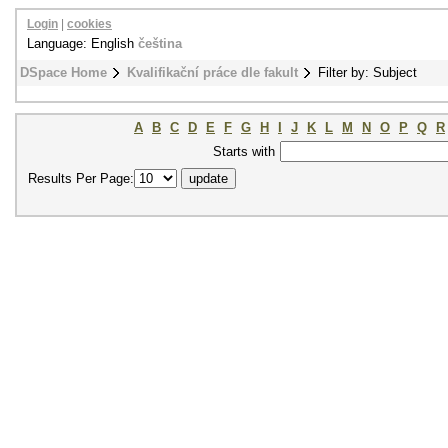
Login
|
cookies
Language: English
čeština
DSpace Home
Kvalifikační práce dle fakult
Filter by: Subject
A
B
C
D
E
F
G
H
I
J
K
L
M
N
O
P
Q
R
Starts with
Results Per Page: