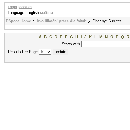
Login
|
cookies
Language: English
čeština
DSpace Home
Kvalifikační práce dle fakult
Filter by: Subject
A
B
C
D
E
F
G
H
I
J
K
L
M
N
O
P
Q
R
Starts with
Results Per Page: