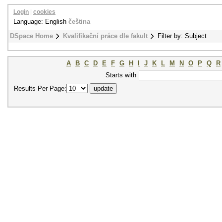
Login
|
cookies
Language: English
čeština
DSpace Home
Kvalifikační práce dle fakult
Filter by: Subject
A
B
C
D
E
F
G
H
I
J
K
L
M
N
O
P
Q
R
Starts with
Results Per Page: