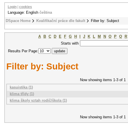
Login
|
cookies
Language: English
čeština
DSpace Home
Kvalifikační práce dle fakult
Filter by: Subject
A
B
C
D
E
F
G
H
I
J
K
L
M
N
O
P
Q
R
Starts with
Results Per Page:
Filter by: Subject
Now showing items 1-3 of 1
kasuistika (1)
klima třídy (1)
klima školy vztah rodič/škola (1)
Now showing items 1-3 of 1