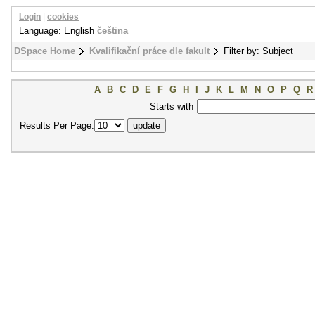
Login
|
cookies
Language: English
čeština
DSpace Home
Kvalifikační práce dle fakult
Filter by: Subject
A
B
C
D
E
F
G
H
I
J
K
L
M
N
O
P
Q
R
Starts with
Results Per Page: