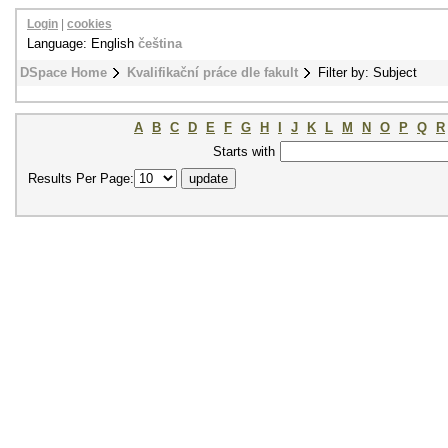
Login
|
cookies
Language: English
čeština
DSpace Home
Kvalifikační práce dle fakult
Filter by: Subject
A
B
C
D
E
F
G
H
I
J
K
L
M
N
O
P
Q
R
Starts with
Results Per Page: