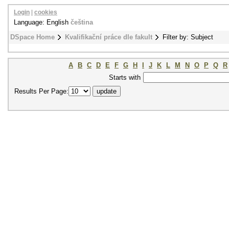
Login
|
cookies
Language: English
čeština
DSpace Home
Kvalifikační práce dle fakult
Filter by: Subject
A
B
C
D
E
F
G
H
I
J
K
L
M
N
O
P
Q
R
Starts with
Results Per Page: