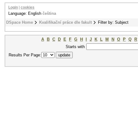
Login
|
cookies
Language: English
čeština
DSpace Home
Kvalifikační práce dle fakult
Filter by: Subject
A
B
C
D
E
F
G
H
I
J
K
L
M
N
O
P
Q
R
Starts with
Results Per Page: