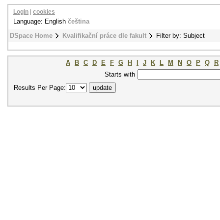
Login
|
cookies
Language: English
čeština
DSpace Home
Kvalifikační práce dle fakult
Filter by: Subject
A
B
C
D
E
F
G
H
I
J
K
L
M
N
O
P
Q
R
Starts with
Results Per Page: