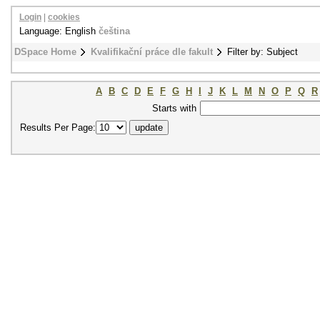
Login
|
cookies
Language: English
čeština
DSpace Home
Kvalifikační práce dle fakult
Filter by: Subject
A
B
C
D
E
F
G
H
I
J
K
L
M
N
O
P
Q
R
Starts with
Results Per Page: