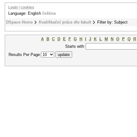
Login
|
cookies
Language: English
čeština
DSpace Home
Kvalifikační práce dle fakult
Filter by: Subject
A
B
C
D
E
F
G
H
I
J
K
L
M
N
O
P
Q
R
Starts with
Results Per Page: