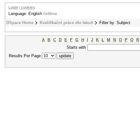
Login
|
cookies
Language: English
čeština
DSpace Home
Kvalifikační práce dle fakult
Filter by: Subject
A
B
C
D
E
F
G
H
I
J
K
L
M
N
O
P
Q
R
Starts with
Results Per Page: