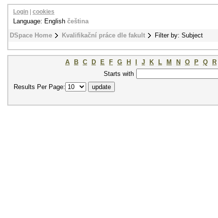
Login
|
cookies
Language: English
čeština
DSpace Home
Kvalifikační práce dle fakult
Filter by: Subject
A
B
C
D
E
F
G
H
I
J
K
L
M
N
O
P
Q
R
Starts with
Results Per Page: