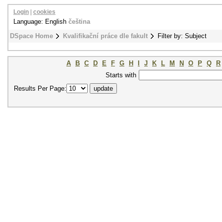
Login
|
cookies
Language: English
čeština
DSpace Home
Kvalifikační práce dle fakult
Filter by: Subject
A
B
C
D
E
F
G
H
I
J
K
L
M
N
O
P
Q
R
Starts with
Results Per Page: