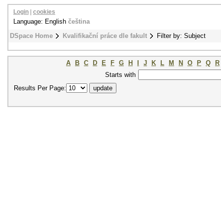
Login
|
cookies
Language: English
čeština
DSpace Home
Kvalifikační práce dle fakult
Filter by: Subject
A
B
C
D
E
F
G
H
I
J
K
L
M
N
O
P
Q
R
Starts with
Results Per Page: