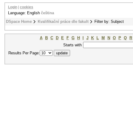
Login
|
cookies
Language: English
čeština
DSpace Home
Kvalifikační práce dle fakult
Filter by: Subject
A
B
C
D
E
F
G
H
I
J
K
L
M
N
O
P
Q
R
Starts with
Results Per Page: