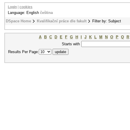
Login
|
cookies
Language: English
čeština
DSpace Home
Kvalifikační práce dle fakult
Filter by: Subject
A
B
C
D
E
F
G
H
I
J
K
L
M
N
O
P
Q
R
Starts with
Results Per Page: