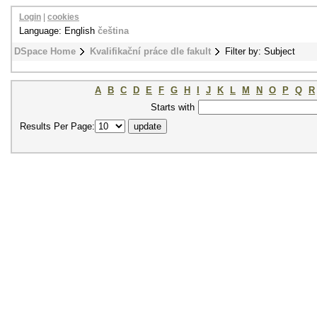
Login
|
cookies
Language: English
čeština
DSpace Home
Kvalifikační práce dle fakult
Filter by: Subject
A
B
C
D
E
F
G
H
I
J
K
L
M
N
O
P
Q
R
Starts with
Results Per Page: