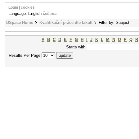
Login
|
cookies
Language: English
čeština
DSpace Home
Kvalifikační práce dle fakult
Filter by: Subject
A
B
C
D
E
F
G
H
I
J
K
L
M
N
O
P
Q
R
Starts with
Results Per Page: