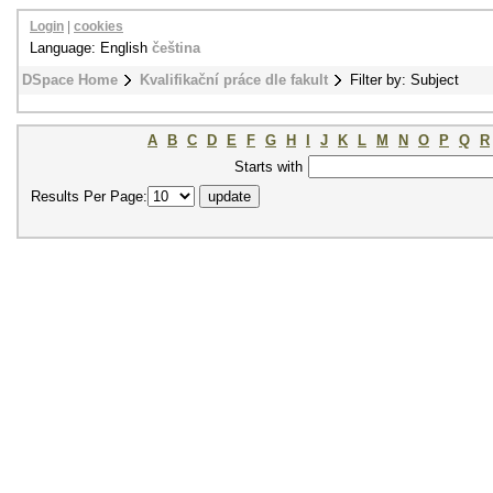
Login
|
cookies
Language: English
čeština
DSpace Home
Kvalifikační práce dle fakult
Filter by: Subject
A
B
C
D
E
F
G
H
I
J
K
L
M
N
O
P
Q
R
Starts with
Results Per Page: