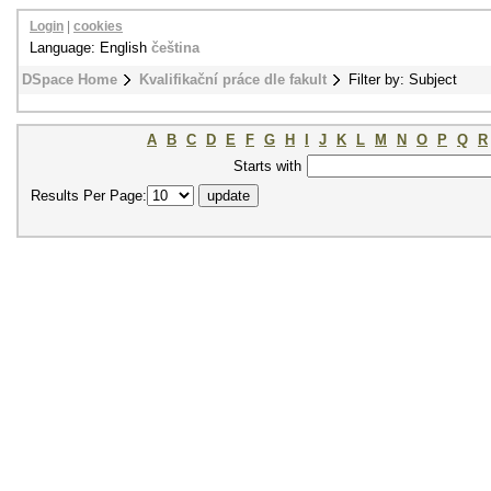
Login
|
cookies
Language: English
čeština
DSpace Home
Kvalifikační práce dle fakult
Filter by: Subject
A
B
C
D
E
F
G
H
I
J
K
L
M
N
O
P
Q
R
Starts with
Results Per Page: