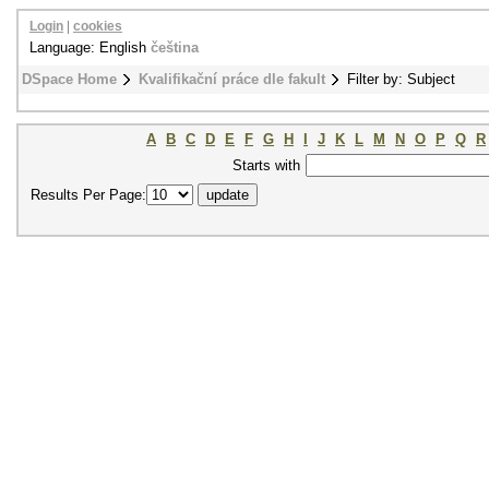
Login
|
cookies
Language: English
čeština
DSpace Home
Kvalifikační práce dle fakult
Filter by: Subject
A
B
C
D
E
F
G
H
I
J
K
L
M
N
O
P
Q
R
Starts with
Results Per Page: